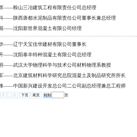
辉——鞍山三冶建筑工程有限责任公司总经理
科——陕西唐都水泥制品有限责任公司董事长兼总经理
国——沈阳新世界混凝土有限公司经理
华——辽宁天宝佳华建材有限公司董事长
升——沈阳泰丰特种混凝土有限公司总经理
明——武汉大学物理科学与技术公司材料物理系教授
军——北京建筑材料科学研究总院混凝土及制品研究所所长
峰——中国新兴建设开发总公司二公司副总经理兼总工程师
首页
上页
下页
尾页
页