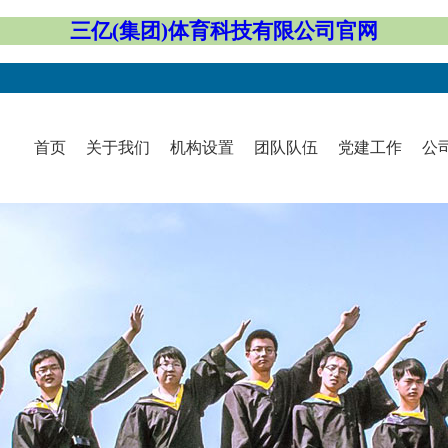
三亿(集团)体育科技有限公司官网
首页
关于我们
机构设置
团队队伍
党建工作
公