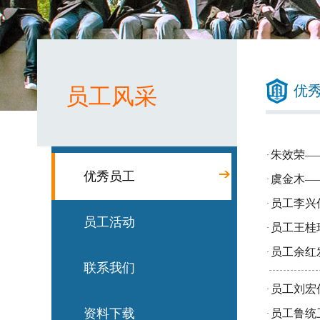
优
员工风采
朱效荣—
·
优秀员工
虞金木—
·
员工李兴
·
员工活动
员工王桂
·
员工余红
·
联系我们
员工刘宏
·
资料下载
员工鲁统
·