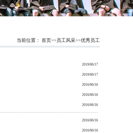
当前位置：
首页
>>
员工风采
>>
优秀员工
2019/06/17
2019/06/17
2016/06/16
2016/06/16
2016/06/16
2016/06/16
2016/06/16