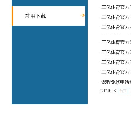
三亿体育官方
·
常用下载
三亿体育官方
·
三亿体育官方
·
三亿体育官方
·
三亿体育官方
·
三亿体育官方
·
三亿体育官方
·
课程免修申请
·
共17条 1/2
首页