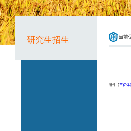
当前
研究生招生
附件【
三亿体育