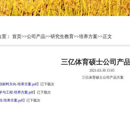
位置：
首页
>>
公司产品
>>
研究生教育
>>
培养方案
>>
正文
​三亿体育硕士公司产
2021-03-30 15:05
​三亿体育硕士公司产品方案
材料方向-培养方案.pdf
】
已下载
次
与工程-培养方案.pdf
】
已下载
次
-培养方案.pdf
】
已下载
次