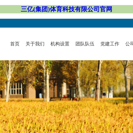
三亿(集团)体育科技有限公司官网
首页
关于我们
机构设置
团队队伍
党建工作
公